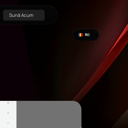
Sună Acum
Select Language
RO